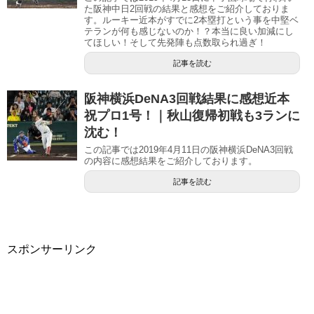
た阪神中日2回戦の結果と感想をご紹介しておりま
す。ルーキー近本がすでに2本塁打という事を中堅ベ
テランが何も感じないのか！？本当に良い加減にし
てほしい！そして先発陣も点数取られ過ぎ！
記事を読む
阪神横浜DeNA3回戦結果に感想近本
祝プロ1号！｜秋山復帰初戦も3ランに
沈む！
この記事では2019年4月11日の阪神横浜DeNA3回戦
の内容に感想結果をご紹介しております。
記事を読む
スポンサーリンク