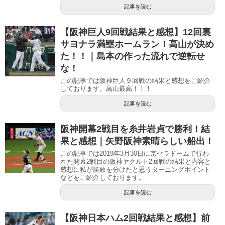
記事を読む
【阪神巨人9回戦結果と感想】12回裏
サヨナラ満塁ホームラン！高山が決め
た！！｜島本の作った流れで逆転せ
な！
この記事では阪神巨人９回戦の結果と感想をご紹介
しております。高山最高！！！
記事を読む
阪神開幕2戦目を糸井岩貞で勝利！結
果と感想｜矢野阪神素晴らしい船出！
この記事では2019年3月30日に京セラドームで行わ
れた開幕2戦目の阪神ヤクルト2回戦の結果と内容と
感想に私が勝敗を分けたと思うターニングポイント
などをご紹介しております。
記事を読む
【阪神日本ハム2回戦結果と感想】前