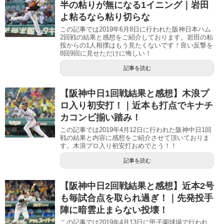
半の粘りが無になる1イニング｜岩田
よ粘るなら粘り切らな
この記事では2019年6月8日に行われた阪神日本ハム
2回戦の結果と感想をご紹介しております。岩田の粘
投からの1人相撲はもう見たくないです！良い反撃を
8回9回に見せただけに悔しい！
記事を読む
【阪神中日1回戦結果と感想】木浪プ
ロ入り初安打！｜近本も打点でキナチ
カコンビ揃い踏み！
この記事では2019年4月12日に行われた阪神中日1回
戦の結果と内容に感想をご紹介させて頂いておりま
す。木浪プロ入り初安打おめでとう！！
記事を読む
【阪神中日2回戦結果と感想】近本2号
も毎試合点を取られ過ぎ！｜先発投手
陣に暗雲止まらない投壊！
この記事では2019年4月13日に甲子園球場で行われ