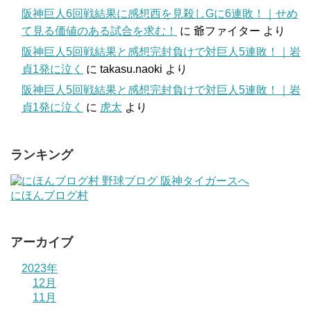
阪神巨人6回戦結果に感想西を見殺しGに6連敗！｜せめ
て見る価値のある試合を求む！
に
爺ファイター
より
阪神巨人5回戦結果と感想完封負けで対巨人5連敗！｜岩
貞1発に泣く
に
takasu.naoki
より
阪神巨人5回戦結果と感想完封負けで対巨人5連敗！｜岩
貞1発に泣く
に
虎太
より
ランキング
にほんブログ村
アーカイブ
2023年
12月
11月