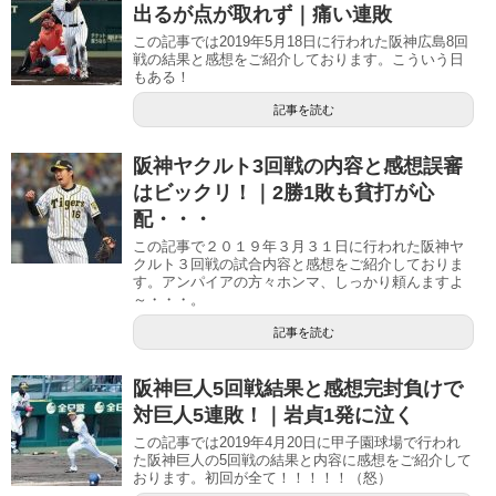
出るが点が取れず｜痛い連敗
この記事では2019年5月18日に行われた阪神広島8回
戦の結果と感想をご紹介しております。こういう日
もある！
記事を読む
阪神ヤクルト3回戦の内容と感想誤審
はビックリ！｜2勝1敗も貧打が心
配・・・
この記事で２０１９年３月３１日に行われた阪神ヤ
クルト３回戦の試合内容と感想をご紹介しておりま
す。アンパイアの方々ホンマ、しっかり頼んますよ
～・・・。
記事を読む
阪神巨人5回戦結果と感想完封負けで
対巨人5連敗！｜岩貞1発に泣く
この記事では2019年4月20日に甲子園球場で行われ
た阪神巨人の5回戦の結果と内容に感想をご紹介して
おります。初回が全て！！！！！（怒）