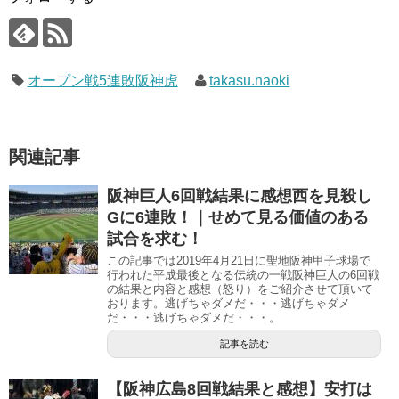
オープン戦5連敗阪神虎
takasu.naoki
関連記事
阪神巨人6回戦結果に感想西を見殺し
Gに6連敗！｜せめて見る価値のある
試合を求む！
この記事では2019年4月21日に聖地阪神甲子球場で
行われた平成最後となる伝統の一戦阪神巨人の6回戦
の結果と内容と感想（怒り）をご紹介させて頂いて
おります。逃げちゃダメだ・・・逃げちゃダメ
だ・・・逃げちゃダメだ・・・。
記事を読む
【阪神広島8回戦結果と感想】安打は