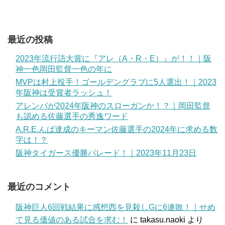
最近の投稿
2023年流行語大賞に『アレ（A・R・E）』が！！｜阪
神一色岡田監督一色の年に
MVPは村上投手！ゴールデングラブに5人選出！｜2023
年阪神は受賞者ラッシュ！
アレンパが2024年阪神のスローガンか！？｜岡田監督
も認める佐藤選手の秀逸ワード
A.R.E.んぱ達成のキーマン佐藤選手の2024年に求める数
字は！？
阪神タイガース優勝パレード！｜2023年11月23日
最近のコメント
阪神巨人6回戦結果に感想西を見殺しGに6連敗！｜せめ
て見る価値のある試合を求む！
に
takasu.naoki
より