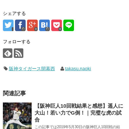
シェアする
0
0
フォローする
阪神タイガース開幕西
takasu.naoki
関連記事
【阪神巨人10回戦結果と感想】遥人に
大山！若い力でG倒！｜完璧な虎の試
合
この記事では2019年5月30日の阪神巨人10回戦の結