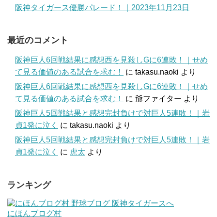
阪神タイガース優勝パレード！｜2023年11月23日
最近のコメント
阪神巨人6回戦結果に感想西を見殺しGに6連敗！｜せめ
て見る価値のある試合を求む！
に
takasu.naoki
より
阪神巨人6回戦結果に感想西を見殺しGに6連敗！｜せめ
て見る価値のある試合を求む！
に
爺ファイター
より
阪神巨人5回戦結果と感想完封負けで対巨人5連敗！｜岩
貞1発に泣く
に
takasu.naoki
より
阪神巨人5回戦結果と感想完封負けで対巨人5連敗！｜岩
貞1発に泣く
に
虎太
より
ランキング
にほんブログ村