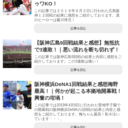
ゥワKO！
この記事では２０１９年６月２日に行われた広島阪
神１２回戦の結果に感想をご紹介しております。真
のヒーローは藤川球児！
記事を読む
【阪神広島9回戦結果と感想】無抵抗
で3連敗！｜悪い流れを断ち切れず！
この記事では阪神広島9回戦の結果と内容に感想をご
紹介しております。この3連敗は痛い！
記事を読む
阪神横浜DeNA1回戦結果と感想梅野
最高！｜何かが起こる本拠地開幕戦！
興奮の坩堝！
この記事では2019年4月9日に行われた聖地甲子園で
の開幕戦の阪神横浜DeNAの1回戦の結果と内容と感
想をご紹介しております。梅ちゃん最高！私今泣い
ています・・・。
記事を読む