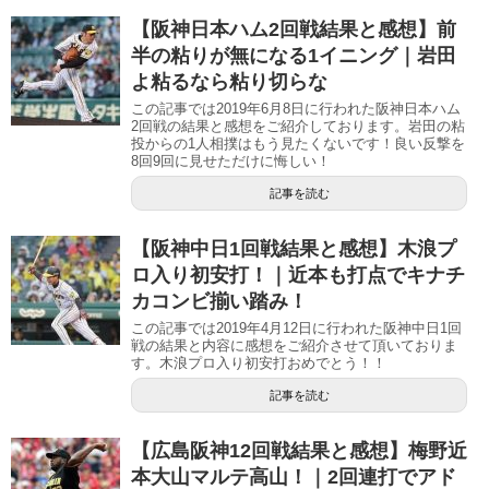
【阪神日本ハム2回戦結果と感想】前
半の粘りが無になる1イニング｜岩田
よ粘るなら粘り切らな
この記事では2019年6月8日に行われた阪神日本ハム
2回戦の結果と感想をご紹介しております。岩田の粘
投からの1人相撲はもう見たくないです！良い反撃を
8回9回に見せただけに悔しい！
記事を読む
【阪神中日1回戦結果と感想】木浪プ
ロ入り初安打！｜近本も打点でキナチ
カコンビ揃い踏み！
この記事では2019年4月12日に行われた阪神中日1回
戦の結果と内容に感想をご紹介させて頂いておりま
す。木浪プロ入り初安打おめでとう！！
記事を読む
【広島阪神12回戦結果と感想】梅野近
本大山マルテ高山！｜2回連打でアド