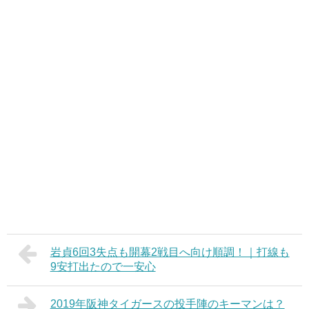
岩貞6回3失点も開幕2戦目へ向け順調！｜打線も
9安打出たので一安心
2019年阪神タイガースの投手陣のキーマンは？