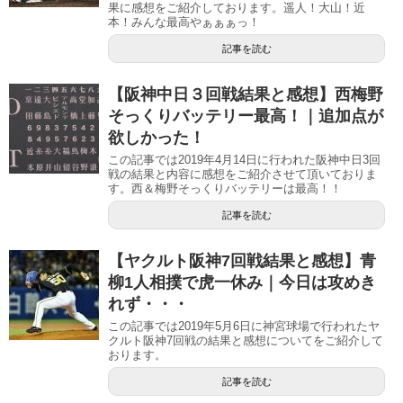
果に感想をご紹介しております。遥人！大山！近
本！みんな最高やぁぁぁっ！
記事を読む
【阪神中日３回戦結果と感想】西梅野
そっくりバッテリー最高！｜追加点が
欲しかった！
この記事では2019年4月14日に行われた阪神中日3回
戦の結果と内容に感想をご紹介させて頂いておりま
す。西＆梅野そっくりバッテリーは最高！！
記事を読む
【ヤクルト阪神7回戦結果と感想】青
柳1人相撲で虎一休み｜今日は攻めき
れず・・・
この記事では2019年5月6日に神宮球場で行われたヤ
クルト阪神7回戦の結果と感想についてをご紹介して
おります。
記事を読む