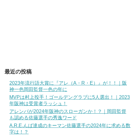
最近の投稿
2023年流行語大賞に『アレ（A・R・E）』が！！｜阪
神一色岡田監督一色の年に
MVPは村上投手！ゴールデングラブに5人選出！｜2023
年阪神は受賞者ラッシュ！
アレンパが2024年阪神のスローガンか！？｜岡田監督
も認める佐藤選手の秀逸ワード
A.R.E.んぱ達成のキーマン佐藤選手の2024年に求める数
字は！？