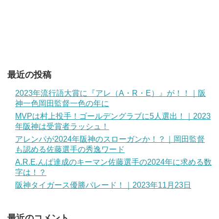
最近の投稿
2023年流行語大賞に『アレ（A・R・E）』が！！｜阪
神一色岡田監督一色の年に
MVPは村上投手！ゴールデングラブに5人選出！｜2023
年阪神は受賞者ラッシュ！
アレンパが2024年阪神のスローガンか！？｜岡田監督
も認める佐藤選手の秀逸ワード
A.R.E.んぱ達成のキーマン佐藤選手の2024年に求める数
字は！？
阪神タイガース優勝パレード！｜2023年11月23日
最近のコメント