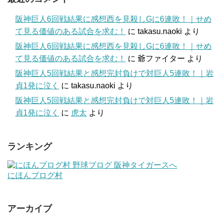
阪神巨人6回戦結果に感想西を見殺しGに6連敗！｜せめ
て見る価値のある試合を求む！
に
takasu.naoki
より
阪神巨人6回戦結果に感想西を見殺しGに6連敗！｜せめ
て見る価値のある試合を求む！
に
爺ファイター
より
阪神巨人5回戦結果と感想完封負けで対巨人5連敗！｜岩
貞1発に泣く
に
takasu.naoki
より
阪神巨人5回戦結果と感想完封負けで対巨人5連敗！｜岩
貞1発に泣く
に
虎太
より
ランキング
にほんブログ村
アーカイブ