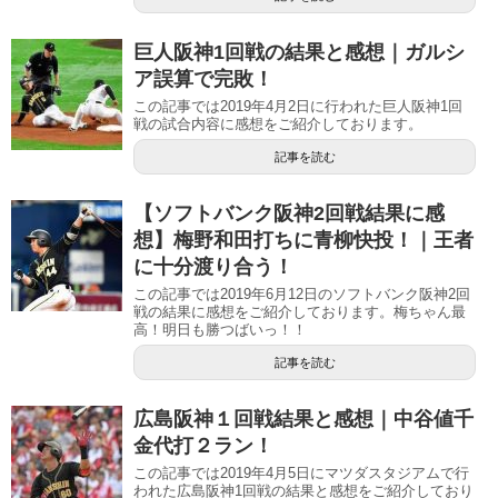
巨人阪神1回戦の結果と感想｜ガルシ
ア誤算で完敗！
この記事では2019年4月2日に行われた巨人阪神1回
戦の試合内容に感想をご紹介しております。
記事を読む
【ソフトバンク阪神2回戦結果に感
想】梅野和田打ちに青柳快投！｜王者
に十分渡り合う！
この記事では2019年6月12日のソフトバンク阪神2回
戦の結果に感想をご紹介しております。梅ちゃん最
高！明日も勝つばいっ！！
記事を読む
広島阪神１回戦結果と感想｜中谷値千
金代打２ラン！
この記事では2019年4月5日にマツダスタジアムで行
われた広島阪神1回戦の結果と感想をご紹介しており