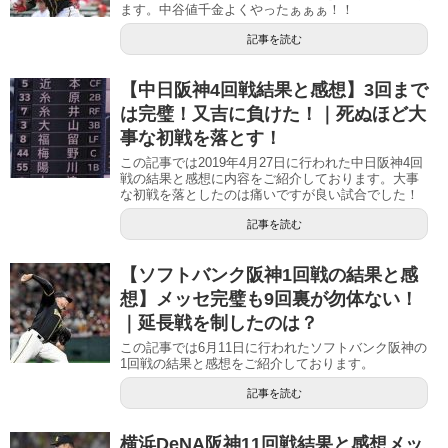
ます。中谷値千金よくやったぁぁぁ！！
記事を読む
【中日阪神4回戦結果と感想】3回まで
は完璧！又吉に負けた！｜死ぬほど大
事な初戦を落とす！
この記事では2019年4月27日に行われた中日阪神4回
戦の結果と感想に内容をご紹介しております。大事
な初戦を落としたのは痛いですが良い試合でした！
記事を読む
【ソフトバンク阪神1回戦の結果と感
想】メッセ完璧も9回裏が勿体ない！
｜延長戦を制したのは？
この記事では6月11日に行われたソフトバンク阪神の
1回戦の結果と感想をご紹介しております。
記事を読む
横浜DeNA阪神11回戦結果と感想メッ