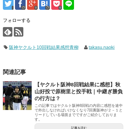
0
0
フォローする
阪神ヤクルト10回戦結果感想青柳
takasu.naoki
関連記事
【ヤクルト阪神8回戦結果に感想】秋
山好投で原樹里と投手戦｜中継ぎ勝負
の行方は？
この記事ではヤクルト阪神8回戦の内容に感想を途中
で外出しなければいけなくなり7回裏阪神が２－１と
リードしている場面までですがご紹介しておりま
す。
記事を読む