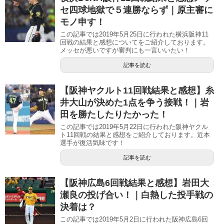
セ四球地獄で５連勝ならず｜原主審に
モノ申す！
この記事では2019年5月25日に行われた横浜阪神11
回戦の結果と感想についてをご紹介しております。
メッセが悪いですが審判にも一言いいたい！
記事を読む
【阪神ヤクルト11回戦結果と感想】糸
井大山が決めた1点を争う接戦！｜岩
田を勝たしたりたかった！
この記事では2019年5月22日に行われた阪神ヤクル
ト11回戦の結果と感想をご紹介しております。近本
選手が復活気味です！
記事を読む
【阪神広島6回戦結果と感想】岩田大
瀬良の投げ合い！｜白熱した投手戦の
決着は？
この記事では2019年5月2日に行われた阪神広島6回