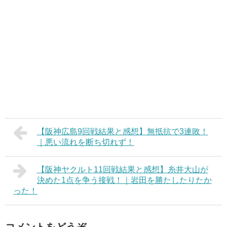
【阪神広島9回戦結果と感想】無抵抗で3連敗！
｜悪い流れを断ち切れず！
【阪神ヤクルト11回戦結果と感想】糸井大山が
決めた1点を争う接戦！｜岩田を勝たしたりたか
った！
コメントをどうぞ