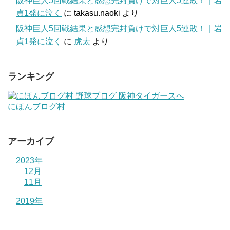
阪神巨人5回戦結果と感想完封負けで対巨人5連敗！｜岩
貞1発に泣く
に
takasu.naoki
より
阪神巨人5回戦結果と感想完封負けで対巨人5連敗！｜岩
貞1発に泣く
に
虎太
より
ランキング
にほんブログ村
アーカイブ
2023年
12月
11月
2019年