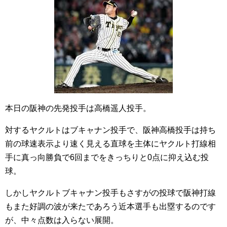
本日の阪神の先発投手は高橋遥人投手。
対するヤクルトはブキャナン投手で、阪神高橋投手は持ち
前の球速表示より速く見える直球を主体にヤクルト打線相
手に真っ向勝負で6回までをきっちりと0点に抑え込む投
球。
しかしヤクルトブキャナン投手もさすがの投球で阪神打線
もまた好調の波が来たであろう近本選手も出塁するのです
が、中々点数は入らない展開。