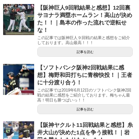
【阪神巨人9回戦結果と感想】12回裏
サヨナラ満塁ホームラン！高山が決め
た！！｜島本の作った流れで逆転せ
な！
この記事では阪神巨人９回戦の結果と感想をご紹介
しております。高山最高！！！
記事を読む
【ソフトバンク阪神2回戦結果に感
想】梅野和田打ちに青柳快投！｜王者
に十分渡り合う！
この記事では2019年6月12日のソフトバンク阪神2回
戦の結果に感想をご紹介しております。梅ちゃん最
高！明日も勝つばいっ！！
記事を読む
【阪神ヤクルト11回戦結果と感想】糸
井大山が決めた1点を争う接戦！｜岩