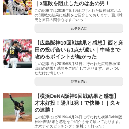
｜3連敗を阻止したのはあの男！
この記事では2019年6月9日に行われた阪神日本ハム
の3回戦の結果に感想をご紹介しております。藤川球
児と原口の闘争心はすごいっ！
記事を読む
【広島阪神10回戦結果と感想】西と床
田の投げ合いも1点が遠い｜中崎まで
攻めるポイントが無かった
この記事では2019年5月31日に行われた広島阪神10
回戦の結果と感想をご紹介しております。追いつい
ただけに悔しい！
記事を読む
【横浜DeNA阪神5回戦結果と感想】
才木好投！陽川1発！で快勝！｜久々
の連勝！
この記事では2019年4月24日に行われた横浜DeNA阪
神5回戦結果と感想をご紹介させて頂いております。
才木ナイスピッチング！陽川よく打った！