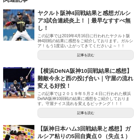
ヤクルト阪神4回戦結果と感想ガルシ
ア3試合連続炎上！｜最早なすすべ無
し！
この記事では2019年4月16日に行われたヤクルト阪
神4回戦の結果に感想をご紹介しております。ガルシ
ア！もう1度這い上がってきてくださいよ～！！
記事を読む
【横浜DeNA阪神10回戦結果に感想】
難敵今永と西の投げ合い｜守屋の流れ
変える好投！
この記事では２０１９年５月２４日に行われた横浜
DeNA阪神10回戦の結果に感想をご紹介しておりま
す。守屋ナイス流れを変えるピッチング！！！
記事を読む
【阪神日本ハム3回戦結果と感想】ガ
ルシア粘りの5回自責点０（失点１）