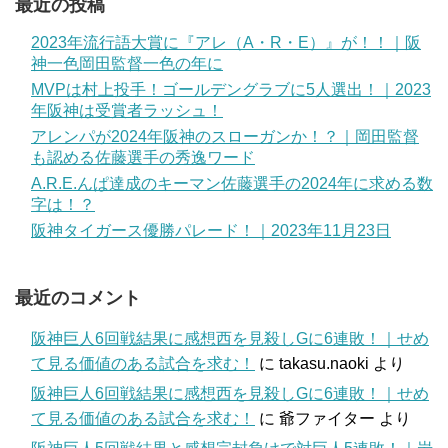
最近の投稿
2023年流行語大賞に『アレ（A・R・E）』が！！｜阪
神一色岡田監督一色の年に
MVPは村上投手！ゴールデングラブに5人選出！｜2023
年阪神は受賞者ラッシュ！
アレンパが2024年阪神のスローガンか！？｜岡田監督
も認める佐藤選手の秀逸ワード
A.R.E.んぱ達成のキーマン佐藤選手の2024年に求める数
字は！？
阪神タイガース優勝パレード！｜2023年11月23日
最近のコメント
阪神巨人6回戦結果に感想西を見殺しGに6連敗！｜せめ
て見る価値のある試合を求む！
に
takasu.naoki
より
阪神巨人6回戦結果に感想西を見殺しGに6連敗！｜せめ
て見る価値のある試合を求む！
に
爺ファイター
より