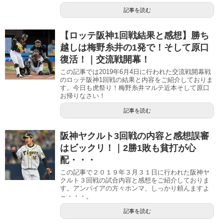
記事を読む
【ロッテ阪神1回戦結果と感想】勝ち
越しは梅野糸井の1発で！そして原口
復活！｜交流戦開幕！
この記事では2019年6月4日に行われた交流戦開幕戦
のロッテ阪神1回戦の結果と内容をご紹介しておりま
す。今日も虎祭り！梅野糸井マルテ近本そして原口
お帰りなさい！
記事を読む
阪神ヤクルト3回戦の内容と感想誤審
はビックリ！｜2勝1敗も貧打が心
配・・・
この記事で２０１９年３月３１日に行われた阪神ヤ
クルト３回戦の試合内容と感想をご紹介しておりま
す。アンパイアの方々ホンマ、しっかり頼んますよ
～・・・。
記事を読む