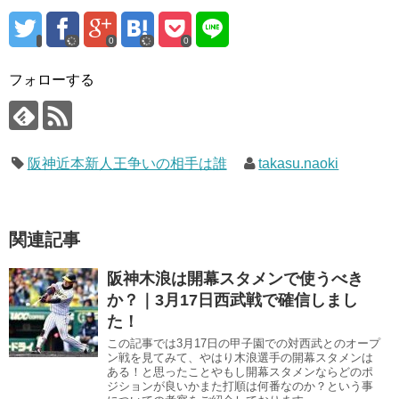
0
0
フォローする
阪神近本新人王争いの相手は誰
takasu.naoki
関連記事
阪神木浪は開幕スタメンで使うべき
か？｜3月17日西武戦で確信しまし
た！
この記事では3月17日の甲子園での対西武とのオープ
ン戦を見てみて、やはり木浪選手の開幕スタメンは
ある！と思ったことやもし開幕スタメンならどのポ
ジションが良いかまた打順は何番なのか？という事