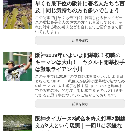
早くも最下位の阪神に著名人たちも言
及｜同じ気持ちの方も多いでしょう
この記事では早くも最下位に転落した阪神タイガー
スの現状を著名人の虎党の方々も言及しており、そ
れに対する私の考えなども合わせてご紹介させて頂
いております。
記事を読む
阪神2019年いよいよ開幕戦！初戦の
キーマンは大山！｜ヤクルト開幕投手
は難敵ライアン小川
この記事では2019年のプロ野球開幕がいよいよ明日
となった3月28日、私個人が阪神が開幕戦で勝つため
のキーマンに大山選手を推す理由についてと昨年ま
での阪神の決定的な弱点を払拭できるのも大山選手
であると思う事についてをご紹介しております。
記事を読む
阪神タイガース8試合を終え打率2割越
えが2人という現実｜一回りは我慢な