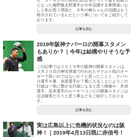
せ、３－８からの劣勢の試合をひっくり返す原動力
となった梅野隆太郎選手が今年活躍する事間違いな
しと私が思う理由と、今年の梅ちゃんの活躍はもう
暗示されているんだという事についてをご紹介して
おります。
記事を読む
2019年阪神ナバーロの開幕スタメン
もありか？｜今年は結構やりそうな予
感
この記事では２０１９年の阪神の開幕スタメンは、
３月２０日の神宮球場で行われたヤクルト戦のオー
ダーで良いのではないか？と思ったことと、ナバー
ロ選手６番、糸原選手が７番に入ることによりこの
打線は一気に繋がる打線になると思う根拠や、木浪
選手、近本選手のルーキーコンビの開幕スタメンは
ほぼ確実だろうと思う事などをご紹介しておりま
す。
記事を読む
実は広島以上に危機的状況なのは阪
神！｜2019年4月13日既に赤信号！