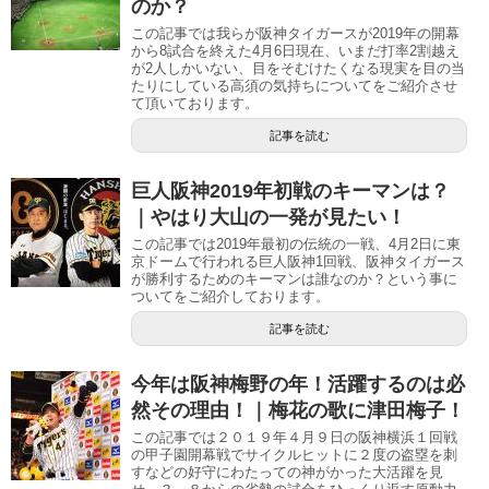
のか？
この記事では我らが阪神タイガースが2019年の開幕
から8試合を終えた4月6日現在、いまだ打率2割越え
が2人しかいない、目をそむけたくなる現実を目の当
たりにしている高須の気持ちについてをご紹介させ
て頂いております。
記事を読む
巨人阪神2019年初戦のキーマンは？
｜やはり大山の一発が見たい！
この記事では2019年最初の伝統の一戦、4月2日に東
京ドームで行われる巨人阪神1回戦、阪神タイガース
が勝利するためのキーマンは誰なのか？という事に
ついてをご紹介しております。
記事を読む
今年は阪神梅野の年！活躍するのは必
然その理由！｜梅花の歌に津田梅子！
この記事では２０１９年４月９日の阪神横浜１回戦
の甲子園開幕戦でサイクルヒットに２度の盗塁を刺
すなどの好守にわたっての神がかった大活躍を見