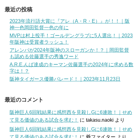
最近の投稿
2023年流行語大賞に『アレ（A・R・E）』が！！｜阪
神一色岡田監督一色の年に
MVPは村上投手！ゴールデングラブに5人選出！｜2023
年阪神は受賞者ラッシュ！
アレンパが2024年阪神のスローガンか！？｜岡田監督
も認める佐藤選手の秀逸ワード
A.R.E.んぱ達成のキーマン佐藤選手の2024年に求める数
字は！？
阪神タイガース優勝パレード！｜2023年11月23日
最近のコメント
阪神巨人6回戦結果に感想西を見殺しGに6連敗！｜せめ
て見る価値のある試合を求む！
に
takasu.naoki
より
阪神巨人6回戦結果に感想西を見殺しGに6連敗！｜せめ
て見る価値のある試合を求む！
に
爺ファイター
より