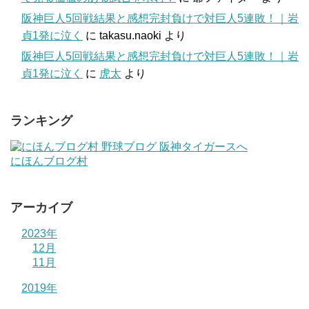
阪神巨人5回戦結果と感想完封負けで対巨人5連敗！｜岩
貞1発に泣く
に
takasu.naoki
より
阪神巨人5回戦結果と感想完封負けで対巨人5連敗！｜岩
貞1発に泣く
に
虎太
より
ランキング
にほんブログ村
アーカイブ
2023年
12月
11月
2019年