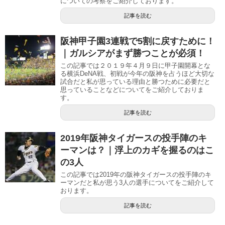
についての考察をご紹介しております。
記事を読む
阪神甲子園3連戦で5割に戻すために！
｜ガルシアがまず勝つことが必須！
この記事では２０１９年４月９日に甲子園開幕とな
る横浜DeNA戦、初戦が今年の阪神を占うほど大切な
試合だと私が思っている理由と勝つために必要だと
思っていることなどについてをご紹介しておりま
す。
記事を読む
2019年阪神タイガースの投手陣のキ
ーマンは？｜浮上のカギを握るのはこ
の3人
この記事では2019年の阪神タイガースの投手陣のキ
ーマンだと私が思う3人の選手についてをご紹介して
おります。
記事を読む