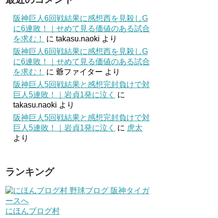
阪神巨人6回戦結果に感想西を見殺しG
に6連敗！｜せめて見る価値のある試合
を求む！
に
takasu.naoki
より
阪神巨人6回戦結果に感想西を見殺しG
に6連敗！｜せめて見る価値のある試合
を求む！
に
爺ファイター
より
阪神巨人5回戦結果と感想完封負けで対
巨人5連敗！｜岩貞1発に泣く
に
takasu.naoki
より
阪神巨人5回戦結果と感想完封負けで対
巨人5連敗！｜岩貞1発に泣く
に
虎太
より
ランキング
にほんブログ村