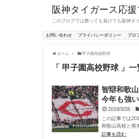
阪神タイガース応援
このブログでは勝っても負けても阪神タ
お問い合わせ
プライバシーポリシー
プロ
ホーム
甲子園高校野球
「 甲子園高校野球 」一
智辯和歌山
今年も強
2019/3/28
この記事では20
和歌山高校と熊
記事を読む