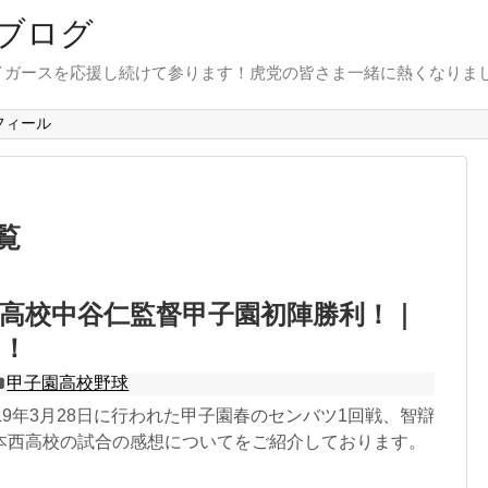
ブログ
イガースを応援し続けて参ります！虎党の皆さま一緒に熱くなりま
フィール
覧
高校中谷仁監督甲子園初陣勝利！｜
い！
甲子園高校野球
19年3月28日に行われた甲子園春のセンバツ1回戦、智辯
本西高校の試合の感想についてをご紹介しております。