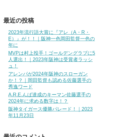
最近の投稿
2023年流行語大賞に『アレ（A・R・
E）』が！！｜阪神一色岡田監督一色の
年に
MVPは村上投手！ゴールデングラブに5
人選出！｜2023年阪神は受賞者ラッシ
ュ！
アレンパが2024年阪神のスローガン
か！？｜岡田監督も認める佐藤選手の
秀逸ワード
A.R.E.んぱ達成のキーマン佐藤選手の
2024年に求める数字は！？
阪神タイガース優勝パレード！｜2023
年11月23日
最近のコメント