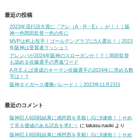
最近の投稿
2023年流行語大賞に『アレ（A・R・E）』が！！｜阪
神一色岡田監督一色の年に
MVPは村上投手！ゴールデングラブに5人選出！｜2023
年阪神は受賞者ラッシュ！
アレンパが2024年阪神のスローガンか！？｜岡田監督
も認める佐藤選手の秀逸ワード
A.R.E.んぱ達成のキーマン佐藤選手の2024年に求める数
字は！？
阪神タイガース優勝パレード！｜2023年11月23日
最近のコメント
阪神巨人6回戦結果に感想西を見殺しGに6連敗！｜せめ
て見る価値のある試合を求む！
に
takasu.naoki
より
阪神巨人6回戦結果に感想西を見殺しGに6連敗！｜せめ