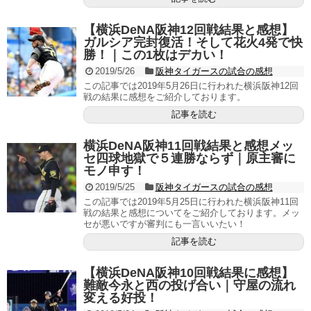
【横浜DeNA阪神12回戦結果と感想】
ガルシア完封復活！そして花火4発で快
勝！｜この1枚はデカい！
2019/5/26
阪神タイガースの試合の感想
この記事では2019年5月26日に行われた横浜阪神12回
戦の結果に感想をご紹介しております。
記事を読む
横浜DeNA阪神11回戦結果と感想メッ
セ四球地獄で５連勝ならず｜原主審に
モノ申す！
2019/5/25
阪神タイガースの試合の感想
この記事では2019年5月25日に行われた横浜阪神11回
戦の結果と感想についてをご紹介しております。メッ
セが悪いですが審判にも一言いいたい！
記事を読む
【横浜DeNA阪神10回戦結果に感想】
難敵今永と西の投げ合い｜守屋の流れ
変える好投！