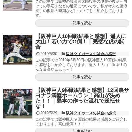
この記事では阪神の藤浪晋太郎投手の現在や復活へ向
けての手応えなどの近況についてや、私が考える藤浪
投手の復活の時期などについてもご紹介しておりま
す。
記事を読む
【阪神巨人10回戦結果と感想】遥人に
大山！若い力でG倒！｜完璧な虎の試
合
2019/5/30
阪神タイガースの試合の感想
この記事では2019年5月30日の阪神巨人10回戦の結果
に感想をご紹介しております。遥人！大山！近本！み
んな最高やぁぁぁっ！
記事を読む
【阪神巨人9回戦結果と感想】12回裏サ
ヨナラ満塁ホームラン！高山が決め
た！！｜島本の作った流れで逆転せ
な！
2019/5/29
阪神タイガースの試合の感想
この記事では阪神巨人９回戦の結果と感想をご紹介し
ております。高山最高！！！
記事を読む