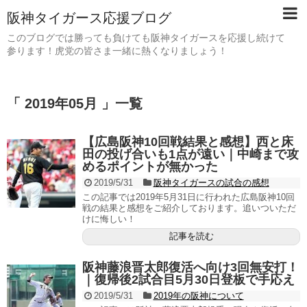
阪神タイガース応援ブログ
このブログでは勝っても負けても阪神タイガースを応援し続けて
参ります！虎党の皆さま一緒に熱くなりましょう！
「 2019年05月 」一覧
【広島阪神10回戦結果と感想】西と床
田の投げ合いも1点が遠い｜中崎まで攻
めるポイントが無かった
2019/5/31
阪神タイガースの試合の感想
この記事では2019年5月31日に行われた広島阪神10回
戦の結果と感想をご紹介しております。追いついただ
けに悔しい！
記事を読む
阪神藤浪晋太郎復活へ向け3回無安打！
｜復帰後2試合目5月30日登板で手応え
2019/5/31
2019年の阪神について