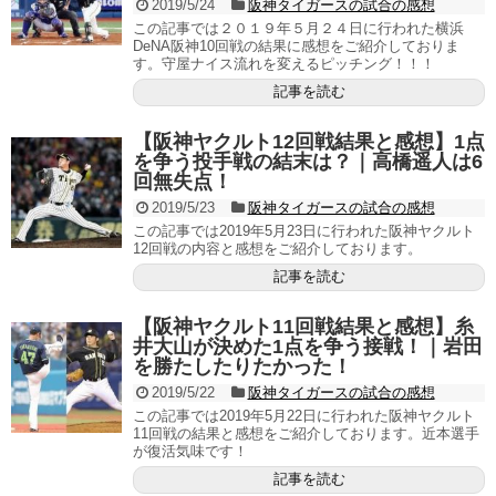
2019/5/24
阪神タイガースの試合の感想
この記事では２０１９年５月２４日に行われた横浜
DeNA阪神10回戦の結果に感想をご紹介しておりま
す。守屋ナイス流れを変えるピッチング！！！
記事を読む
【阪神ヤクルト12回戦結果と感想】1点
を争う投手戦の結末は？｜高橋遥人は6
回無失点！
2019/5/23
阪神タイガースの試合の感想
この記事では2019年5月23日に行われた阪神ヤクルト
12回戦の内容と感想をご紹介しております。
記事を読む
【阪神ヤクルト11回戦結果と感想】糸
井大山が決めた1点を争う接戦！｜岩田
を勝たしたりたかった！
2019/5/22
阪神タイガースの試合の感想
この記事では2019年5月22日に行われた阪神ヤクルト
11回戦の結果と感想をご紹介しております。近本選手
が復活気味です！
記事を読む