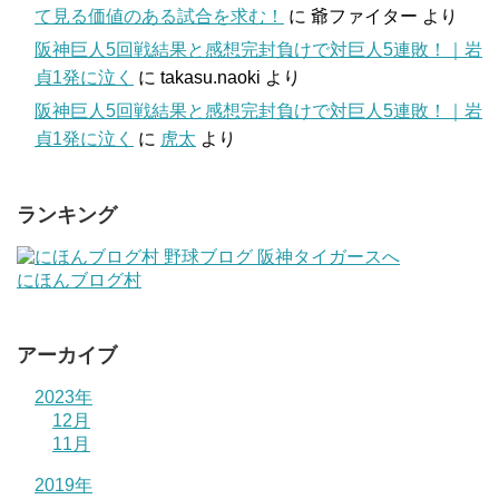
て見る価値のある試合を求む！
に
爺ファイター
より
阪神巨人5回戦結果と感想完封負けで対巨人5連敗！｜岩
貞1発に泣く
に
takasu.naoki
より
阪神巨人5回戦結果と感想完封負けで対巨人5連敗！｜岩
貞1発に泣く
に
虎太
より
ランキング
にほんブログ村
アーカイブ
2023年
12月
11月
2019年