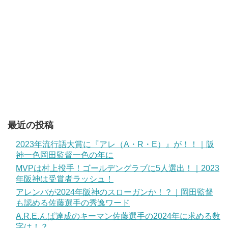
最近の投稿
2023年流行語大賞に『アレ（A・R・E）』が！！｜阪
神一色岡田監督一色の年に
MVPは村上投手！ゴールデングラブに5人選出！｜2023
年阪神は受賞者ラッシュ！
アレンパが2024年阪神のスローガンか！？｜岡田監督
も認める佐藤選手の秀逸ワード
A.R.E.んぱ達成のキーマン佐藤選手の2024年に求める数
字は！？