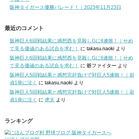
阪神タイガース優勝パレード！｜2023年11月23日
最近のコメント
阪神巨人6回戦結果に感想西を見殺しGに6連敗！｜せめ
て見る価値のある試合を求む！
に
takasu.naoki
より
阪神巨人6回戦結果に感想西を見殺しGに6連敗！｜せめ
て見る価値のある試合を求む！
に
爺ファイター
より
阪神巨人5回戦結果と感想完封負けで対巨人5連敗！｜岩
貞1発に泣く
に
takasu.naoki
より
阪神巨人5回戦結果と感想完封負けで対巨人5連敗！｜岩
貞1発に泣く
に
虎太
より
ランキング